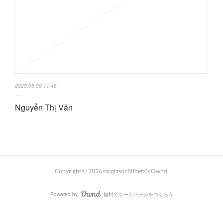
2025.05.09 11:46
Nguyễn Thị Vân
Copyright ©
2026
tacgiasoc88betx's Ownd
.
Powered by
無料でホームページをつくろう
AmebaOwnd
フォロー